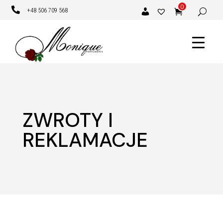
0

+48 506 709 568
ZWROTY I
REKLAMACJE