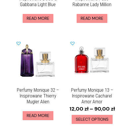
Gabbana Light Blue
Rabanne Lady Million
READ MORE
READ MORE
Perfumy Monique 32 –
Perfumy Monique 13 –
Inspirowane Thierry
Inspirowane Cacharel
Mugler Alien
Amor Amor
12,00
zł
–
90,00
zł
READ MORE
SELECT OPTIONS