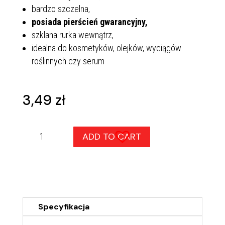
bardzo szczelna,
posiada pierścień gwarancyjny,
szklana rurka wewnątrz,
idealna do kosmetyków, olejków, wyciągów
roślinnych czy serum
3,49
zł
Butelka
ADD TO CART
brązowa
100
ml
z
pipetą
quantity
Specyfikacja