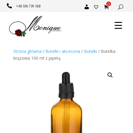
0

+48 506 709 568
Strona główna
/
Butelki i akcesoria
/
Butelki
/ Butelka
brązowa 100 ml z pipetą