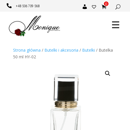
0

+48 506 709 568
Strona główna
/
Butelki i akcesoria
/
Butelki
/ Butelka
50 ml HY-02