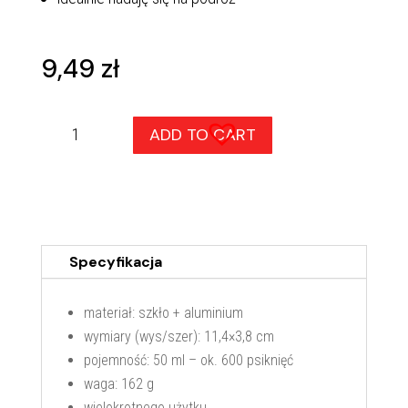
9,49
zł
Butelka
ADD TO CART
50
ml
HY-
02
quantity
Specyfikacja
materiał: szkło + aluminium
wymiary (wys/szer): 11,4×3,8 cm
pojemność: 50 ml – ok. 600 psiknięć
waga: 162 g
wielokrotnego użytku