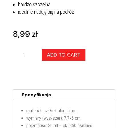
bardzo szczelna
idealnie nadaję się na podróż
8,99
zł
Butelka
ADD TO CART
30
ml
LZ-
35
quantity
Specyfikacja
materiał: szkło + aluminium
wymiary (wys/szer): 7,7×6 cm
pojemność: 30 ml – ok. 360 psiknięć