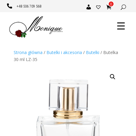
0

+48 506 709 568
Strona główna
/
Butelki i akcesoria
/
Butelki
/ Butelka
30 ml LZ-35