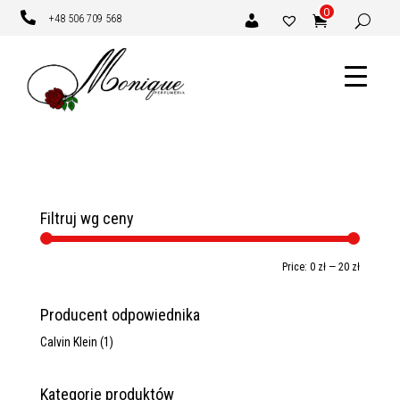
0

+48 506 709 568
Filtruj wg ceny
Min
Max
Price:
0 zł
—
20 zł
price
price
Producent odpowiednika
Calvin Klein
(1)
Kategorie produktów