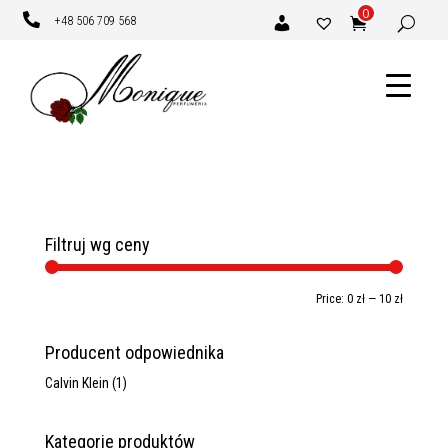
0

+48 506 709 568
Filtruj wg ceny
Min
Max
Price:
0 zł
—
10 zł
price
price
Producent odpowiednika
Calvin Klein
(1)
Kategorie produktów