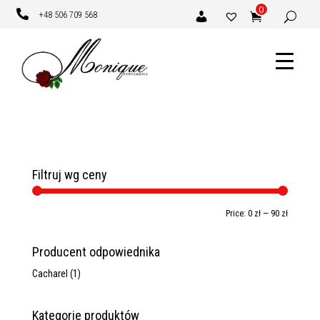
0

+48 506 709 568
Filtruj wg ceny
Min
Max
Price:
0 zł
—
90 zł
price
price
Producent odpowiednika
Cacharel
(1)
Kategorie produktów