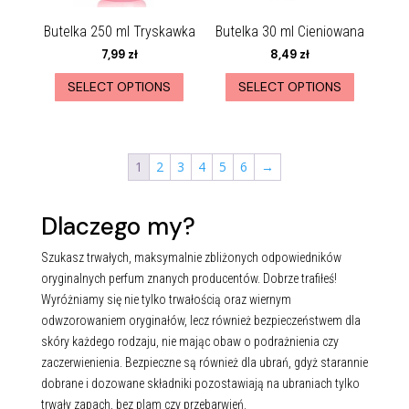
Butelka 250 ml Tryskawka
Butelka 30 ml Cieniowana
7,99
zł
8,49
zł
SELECT OPTIONS
SELECT OPTIONS
1
2
3
4
5
6
→
Dlaczego my?
Szukasz trwałych, maksymalnie zbliżonych odpowiedników
oryginalnych perfum znanych producentów. Dobrze trafiłeś!
Wyróżniamy się nie tylko trwałością oraz wiernym
odwzorowaniem oryginałów, lecz również bezpieczeństwem dla
skóry każdego rodzaju, nie mając obaw o podrażnienia czy
zaczerwienienia. Bezpieczne są również dla ubrań, gdyż starannie
dobrane i dozowane składniki pozostawiają na ubraniach tylko
trwały zapach, bez plam czy przebarwień.