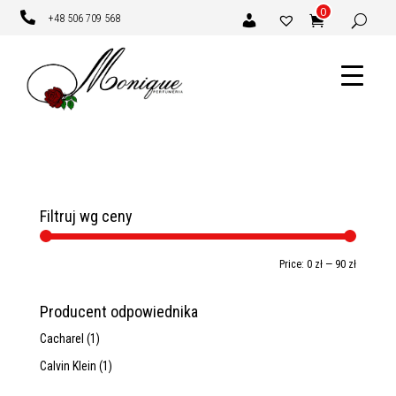
0

+48 506 709 568
Filtruj wg ceny
Min
Max
Price:
0 zł
—
90 zł
price
price
Producent odpowiednika
Cacharel
(1)
Calvin Klein
(1)