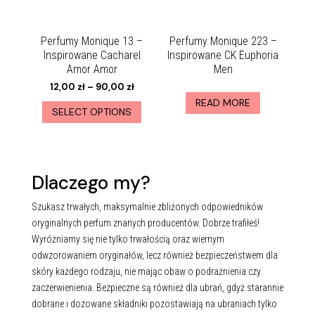
Perfumy Monique 13 –
Perfumy Monique 223 –
Inspirowane Cacharel
Inspirowane CK Euphoria
Amor Amor
Men
12,00
zł
–
90,00
zł
READ MORE
SELECT OPTIONS
Dlaczego my?
Szukasz trwałych, maksymalnie zbliżonych odpowiedników
oryginalnych perfum znanych producentów. Dobrze trafiłeś!
Wyróżniamy się nie tylko trwałością oraz wiernym
odwzorowaniem oryginałów, lecz również bezpieczeństwem dla
skóry każdego rodzaju, nie mając obaw o podrażnienia czy
zaczerwienienia. Bezpieczne są również dla ubrań, gdyż starannie
dobrane i dozowane składniki pozostawiają na ubraniach tylko