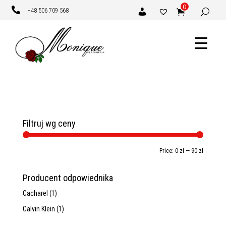
0

+48 506 709 568
Filtruj wg ceny
Min
Max
Price:
0 zł
—
90 zł
price
price
Producent odpowiednika
Cacharel
(1)
Calvin Klein
(1)