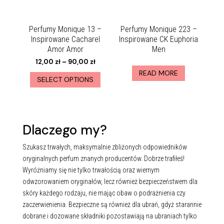
Perfumy Monique 13 –
Perfumy Monique 223 –
Inspirowane Cacharel
Inspirowane CK Euphoria
Amor Amor
Men
12,00
zł
–
90,00
zł
READ MORE
SELECT OPTIONS
Dlaczego my?
Szukasz trwałych, maksymalnie zbliżonych odpowiedników
oryginalnych perfum znanych producentów. Dobrze trafiłeś!
Wyróżniamy się nie tylko trwałością oraz wiernym
odwzorowaniem oryginałów, lecz również bezpieczeństwem dla
skóry każdego rodzaju, nie mając obaw o podrażnienia czy
zaczerwienienia. Bezpieczne są również dla ubrań, gdyż starannie
dobrane i dozowane składniki pozostawiają na ubraniach tylko